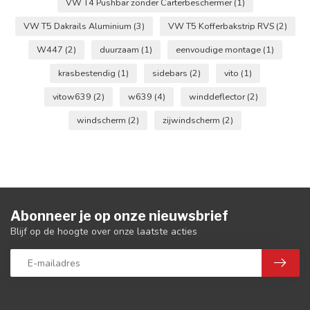
VW T4 Pushbar zonder Carterbeschermer
(1)
VW T5 Dakrails Aluminium
(3)
VW T5 Kofferbakstrip RVS
(2)
W447
(2)
duurzaam
(1)
eenvoudige montage
(1)
krasbestendig
(1)
sidebars
(2)
vito
(1)
vitow639
(2)
w639
(4)
winddeflector
(2)
windscherm
(2)
zijwindscherm
(2)
Abonneer je op onze nieuwsbrief
Blijf op de hoogte over onze laatste acties