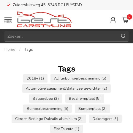
Zuidersluisweg 45, 8243 RC LELYSTAD
0
MENU
Home
/
Tags
Tags
2018+
(1)
Achterbumperbescherming
(5)
Automotive Equipment/Balanceergewichten
(2)
Bagagebox
(3)
Beschermplaat
(5)
Bumperbescherming
(5)
Bumperplaat
(2)
Citroen Berlingo Dakrails aluminium
(2)
Dakdragers
(3)
Fiat Talento
(1)