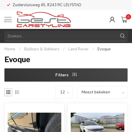
Zuidersluisweg 45, 8243 RC LELYSTAD
0
MENU
Home
/
Bullbars & Sidebars
/
Land Rover
/
Evoque
Evoque
Filters