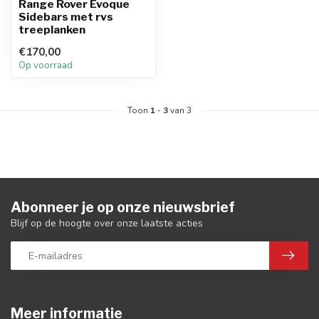
Range Rover Evoque
Sidebars met rvs
treeplanken
€170,00
Op voorraad
Toon
1
-
3
van 3
Abonneer je op onze nieuwsbrief
Blijf op de hoogte over onze laatste acties
Meer informatie