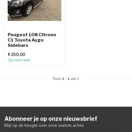
Peugeot 108 Citroen
C1 Toyota Aygo
Sidebars
€150,00
Op voorraad
Toon
1
-
1
van 1
Abonneer je op onze nieuwsbrief
Blijf op de hoogte over onze laatste acties