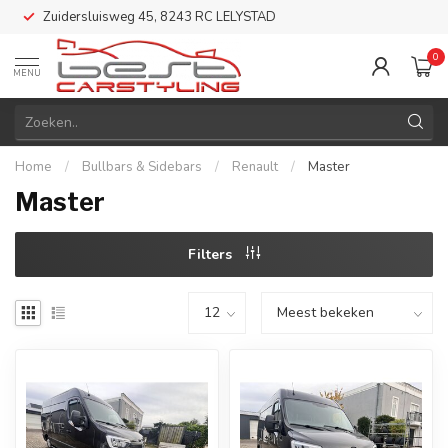
Zuidersluisweg 45, 8243 RC LELYSTAD
0
MENU
Home
/
Bullbars & Sidebars
/
Renault
/
Master
Master
Filters