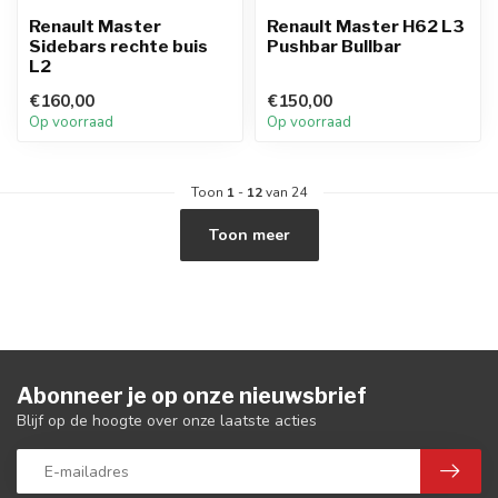
Renault Master
Renault Master H62 L3
Sidebars rechte buis
Pushbar Bullbar
L2
€160,00
€150,00
Op voorraad
Op voorraad
Toon
1
-
12
van 24
Toon meer
Abonneer je op onze nieuwsbrief
Blijf op de hoogte over onze laatste acties