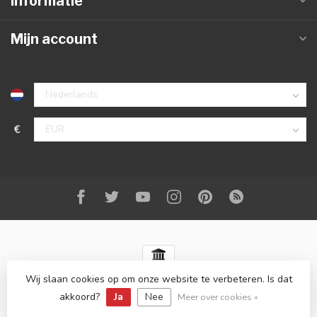
Informatie
Mijn account
€
Wij slaan cookies op om onze website te verbeteren. Is dat
© Copyright 2026 Best-Carstyling
- Powered by
Lightspeed
-
Lightspeed design
by
Dyvelopment
akkoord?
Ja
Nee
Meer over cookies »