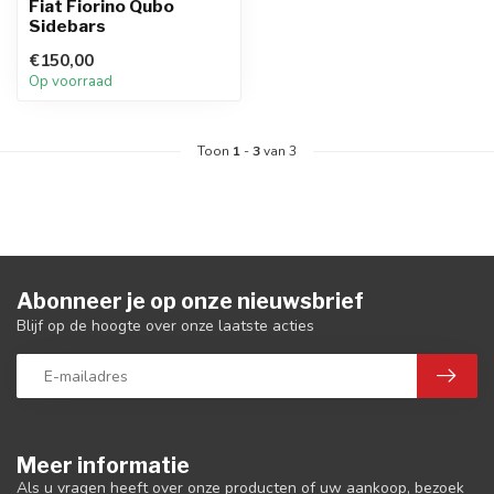
Fiat Fiorino Qubo
Sidebars
€150,00
Op voorraad
Toon
1
-
3
van 3
Abonneer je op onze nieuwsbrief
Blijf op de hoogte over onze laatste acties
Meer informatie
Als u vragen heeft over onze producten of uw aankoop, bezoek