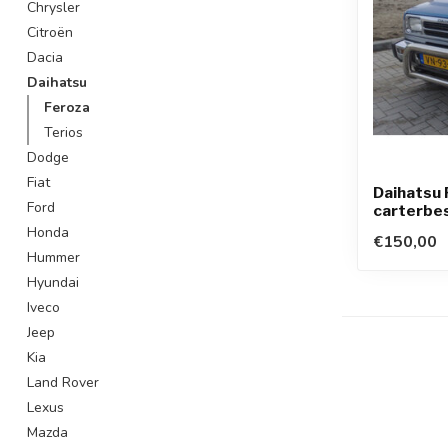
Chrysler
Citroën
Dacia
Daihatsu
Feroza
Terios
Dodge
Fiat
Daihatsu
Ford
carterbe
Honda
€150,00
Hummer
Hyundai
Iveco
Jeep
Kia
Land Rover
Lexus
Mazda