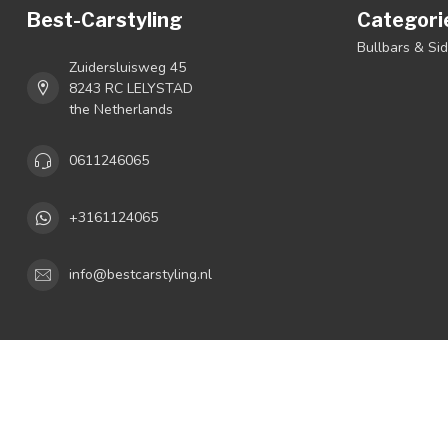
Best-Carstyling
Categori
Bullbars & Si
Zuidersluisweg 45
8243 RC LELYSTAD
the Netherlands
0611246065
+3161124065
info@bestcarstyling.nl