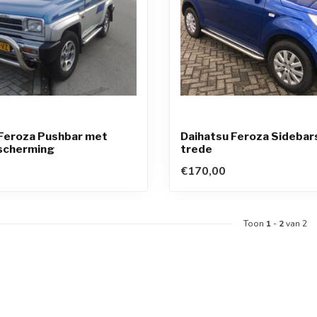
 Feroza Pushbar met
Daihatsu Feroza Sidebar
scherming
trede
€170,00
Toon
1
-
2
van 2