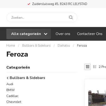
Zuidersluisweg 45, 8243 RC LELYSTAD
Alle categorieën
Over ons
Contacteer Ons
Home
/
Bullbars & Sidebars
/
Daihatsu
/
Feroza
Feroza
2
Pro
Categorieën
Bullbars & Sidebars
Audi
BMW
Cadillac
Chevrolet