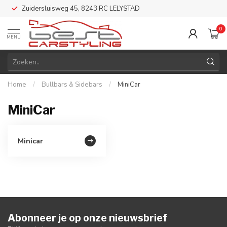
Zuidersluisweg 45, 8243 RC LELYSTAD
0
MENU
Home
/
Bullbars & Sidebars
/
MiniCar
MiniCar
Minicar
Abonneer je op onze nieuwsbrief