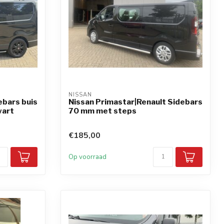
NISSAN
ebars buis
Nissan Primastar|Renault Sidebars
wart
70 mm met steps
€185,00
Op voorraad