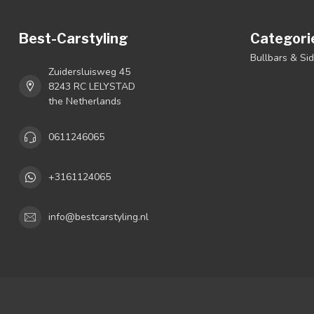
Best-Carstyling
Categori
Bullbars & Si
Zuidersluisweg 45
8243 RC LELYSTAD
the Netherlands
0611246065
+3161124065
info@bestcarstyling.nl