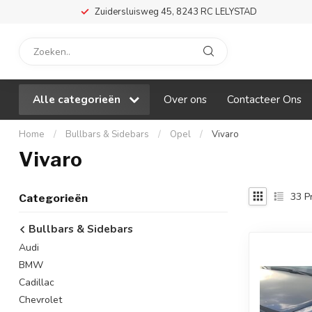
Zuidersluisweg 45, 8243 RC LELYSTAD
Alle categorieën
Over ons
Contacteer Ons
Home
/
Bullbars & Sidebars
/
Opel
/
Vivaro
Vivaro
33
P
Categorieën
Bullbars & Sidebars
Audi
BMW
Cadillac
Chevrolet