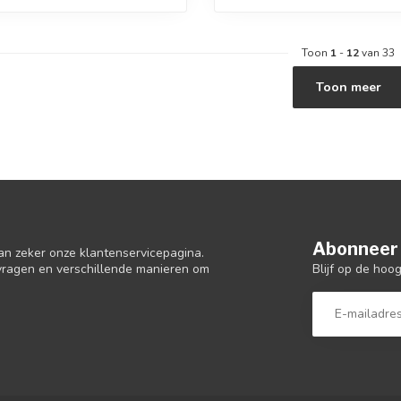
Toon
1
-
12
van 33
Toon meer
Abonneer 
an zeker onze klantenservicepagina.
Blijf op de hoo
 vragen en verschillende manieren om