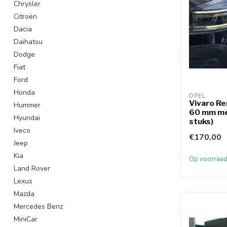
Chrysler
Citroën
Dacia
Daihatsu
Dodge
Fiat
Ford
Honda
OPEL
Vivaro Re
Hummer
60 mm met
Hyundai
stuks)
Iveco
€170,00
Jeep
Kia
Op voorraa
Land Rover
Lexus
Mazda
Mercedes Benz
MiniCar