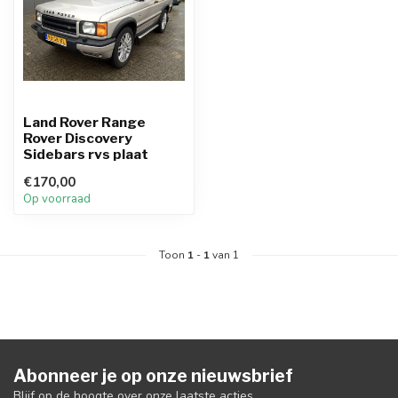
Land Rover Range
Rover Discovery
Sidebars rvs plaat
€170,00
Op voorraad
Toon
1
-
1
van 1
Abonneer je op onze nieuwsbrief
Blijf op de hoogte over onze laatste acties