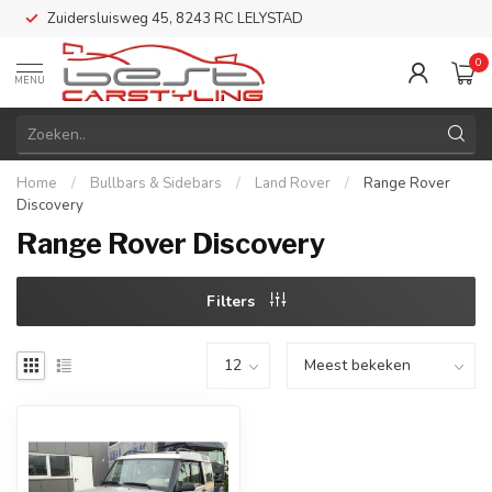
Zuidersluisweg 45, 8243 RC LELYSTAD
0
MENU
Home
/
Bullbars & Sidebars
/
Land Rover
/
Range Rover
Discovery
Range Rover Discovery
Filters