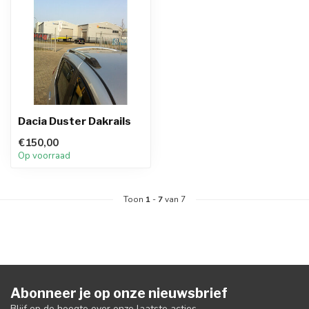
Dacia Duster Dakrails
€150,00
Op voorraad
Toon
1
-
7
van 7
Abonneer je op onze nieuwsbrief
Blijf op de hoogte over onze laatste acties