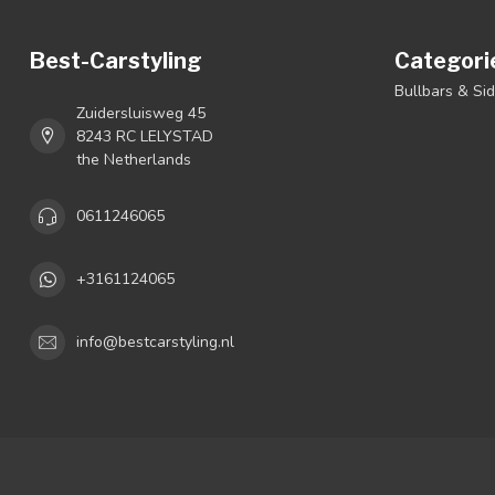
Best-Carstyling
Categori
Bullbars & Si
Zuidersluisweg 45
8243 RC LELYSTAD
the Netherlands
0611246065
+3161124065
info@bestcarstyling.nl