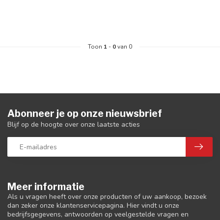
Toon
1
-
0
van 0
Abonneer je op onze nieuwsbrief
Blijf op de hoogte over onze laatste acties
Meer informatie
Als u vragen heeft over onze producten of uw aankoop, bezoek
dan zeker onze klantenservicepagina. Hier vindt u onze
bedrijfsgegevens, antwoorden op veelgestelde vragen en