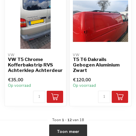
VW
VW
VW T5 Chrome
T5 T6 Dakrails
Kofferbakstrip RVS
Gebogen Aluminium
Achterklep Achterdeur
Zwart
€35,00
€120,00
Op voorraad
Op voorraad
Toon
1
-
12
van 18
Toon meer