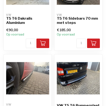
VW
VW
T5 T6 Dakrails
T5 T6 Sidebars 70 mm
Aluminium
met steps
€90,00
€185,00
Op voorraad
Op voorraad
VW
VW T5 T6 Bumperplaat