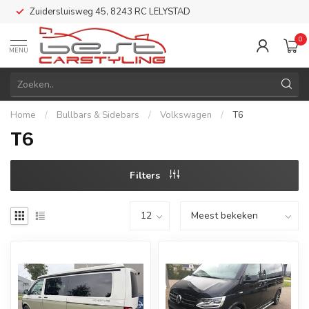
Zuidersluisweg 45, 8243 RC LELYSTAD
0
MENU
Home
/
Bullbars & Sidebars
/
Volkswagen
/
T6
T6
Filters