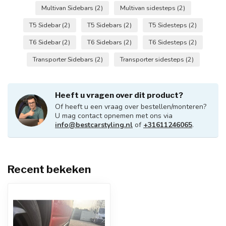
Multivan Sidebars
(2)
Multivan sidesteps
(2)
T5 Sidebar
(2)
T5 Sidebars
(2)
T5 Sidesteps
(2)
T6 Sidebar
(2)
T6 Sidebars
(2)
T6 Sidesteps
(2)
Transporter Sidebars
(2)
Transporter sidesteps
(2)
Heeft u vragen over dit product?
Of heeft u een vraag over bestellen/monteren?
U mag contact opnemen met ons via
info@bestcarstyling.nl
of
+31611246065
.
Recent bekeken