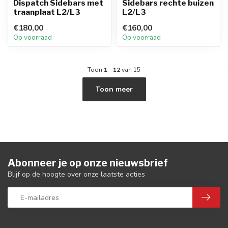
Dispatch Sidebars met
Sidebars rechte buizen
traanplaat L2/L3
L2/L3
€180,00
€160,00
Op voorraad
Op voorraad
Toon
1
-
12
van 15
Toon meer
Abonneer je op onze nieuwsbrief
Blijf op de hoogte over onze laatste acties