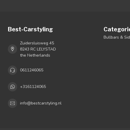
Best-Carstyling
Categori
Bullbars & Si
Zuidersluisweg 45
8243 RC LELYSTAD
the Netherlands
0611246065
+3161124065
info@bestcarstyling.nl