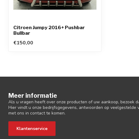
Citroen Jumpy 2016+ Pushbar
Bullbar
€150,00
Meer informatie
Als u vragen heeft over onze producten of uw aankoop, bezoek d
Hier vindt u onze bedrijfsgegevens, antwoorden op veelgestelde
met ons in contact te komen.
Klantenservice