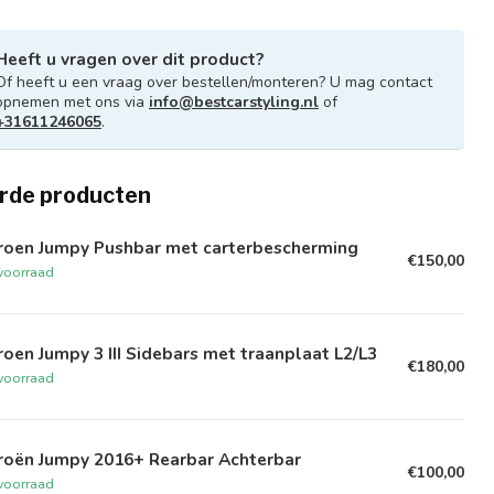
Heeft u vragen over dit product?
Of heeft u een vraag over bestellen/monteren? U mag contact
opnemen met ons via
info@bestcarstyling.nl
of
+31611246065
.
rde producten
troen Jumpy Pushbar met carterbescherming
€150,00
voorraad
roen Jumpy 3 III Sidebars met traanplaat L2/L3
€180,00
voorraad
troën Jumpy 2016+ Rearbar Achterbar
€100,00
voorraad