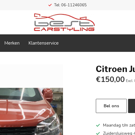
Tel: 06-11246065
Merken
Klantenservice
Citroen 
€150,00
Excl.
Bel ons
Maandag t/m zate
Zuidersluisweg