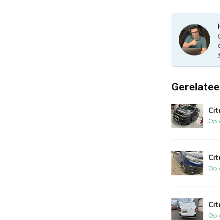
Gerelatee
Ci
Op 
Cit
Op 
Ci
Op 