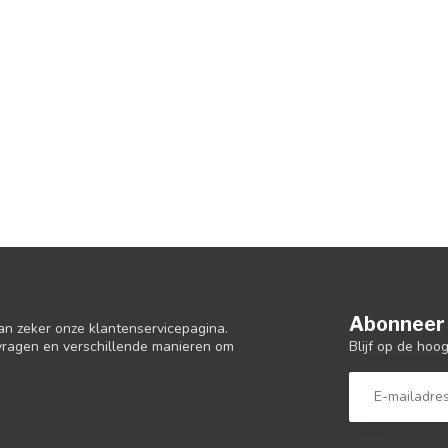
Abonneer 
an zeker onze klantenservicepagina.
Blijf op de hoo
 vragen en verschillende manieren om