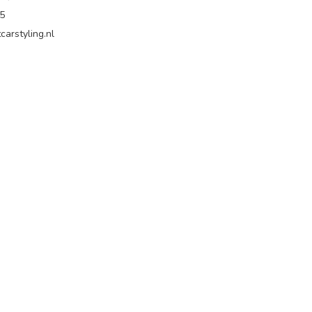
65
carstyling.nl