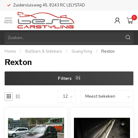
Zuidersluisweg 45, 8243 RC LELYSTAD
0
MENU
Home
/
Bullbars & Sidebars
/
SsangYong
/
Rexton
Rexton
Filters