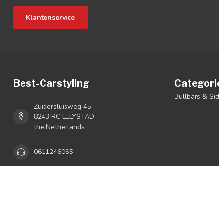
Klantenservice
Best-Carstyling
Categori
Bullbars & Si
Zuidersluisweg 45
8243 RC LELYSTAD
the Netherlands
0611246065
+3161124065
info@bestcarstyling.nl