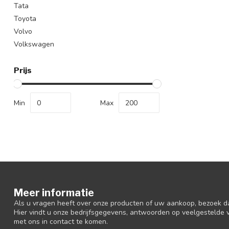
Tata
Toyota
Volvo
Volkswagen
Prijs
Min
Max
Meer informatie
Als u vragen heeft over onze producten of uw aankoop, bezoek d
Hier vindt u onze bedrijfsgegevens, antwoorden op veelgestelde
met ons in contact te komen.