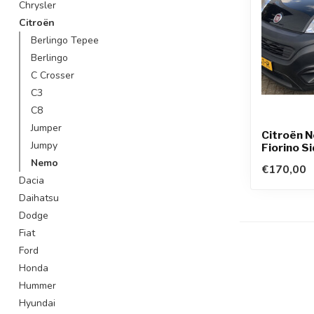
Chrysler
Citroën
Berlingo Tepee
Berlingo
C Crosser
C3
C8
Jumper
Citroën 
Jumpy
Fiorino S
Nemo
€170,00
Dacia
Daihatsu
Dodge
Fiat
Ford
Honda
Hummer
Hyundai