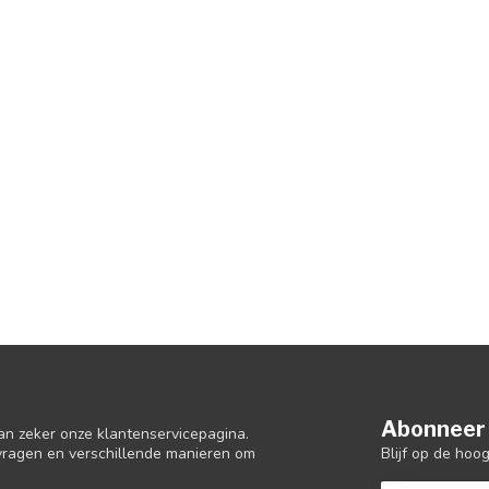
Abonneer 
an zeker onze klantenservicepagina.
Blijf op de hoo
 vragen en verschillende manieren om