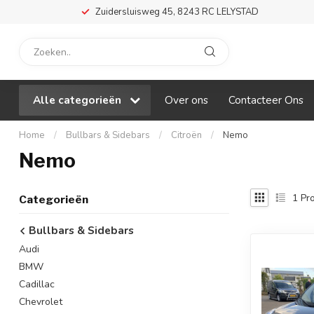
Zuidersluisweg 45, 8243 RC LELYSTAD
Alle categorieën
Over ons
Contacteer Ons
Home
/
Bullbars & Sidebars
/
Citroën
/
Nemo
Nemo
1
Pro
Categorieën
Bullbars & Sidebars
Audi
BMW
Cadillac
Chevrolet