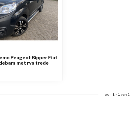
Nemo Peugeot Bipper Fiat
idebars met rvs trede
Toon
1
-
1
van 1