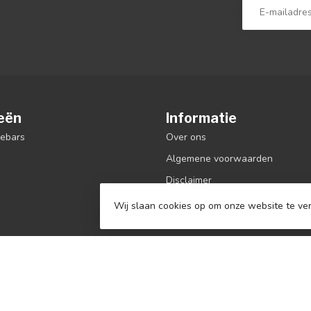
eën
Informatie
debars
Over ons
Algemene voorwaarden
Disclaimer
Privacy Policy
Wij slaan cookies op om onze website te ver
Betaalmethoden
Verzenden & retourneren
Klantenservice
Sitemap
Contact