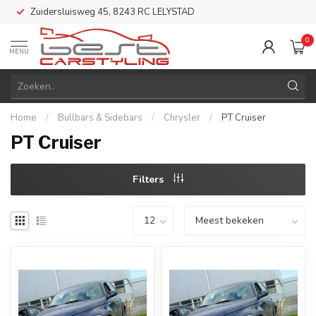
Zuidersluisweg 45, 8243 RC LELYSTAD
0
MENU
Home
/
Bullbars & Sidebars
/
Chrysler
/
PT Cruiser
PT Cruiser
Filters