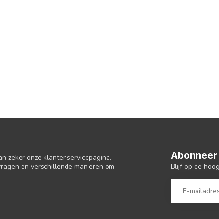
Abonneer 
an zeker onze klantenservicepagina.
Blijf op de hoo
 vragen en verschillende manieren om