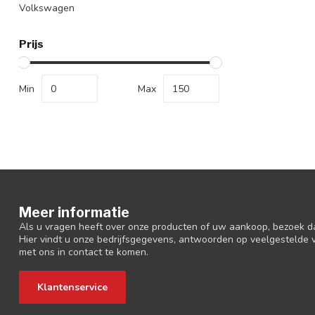
Volkswagen
Prijs
Min
Max
Meer informatie
Als u vragen heeft over onze producten of uw aankoop, bezoek d
Hier vindt u onze bedrijfsgegevens, antwoorden op veelgestelde
met ons in contact te komen.
Klantenservice