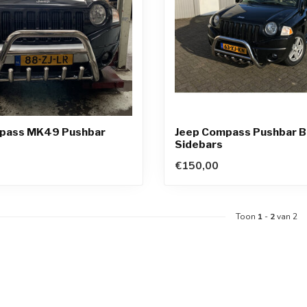
pass MK49 Pushbar
Jeep Compass Pushbar B
Sidebars
€150,00
Toon
1
-
2
van 2