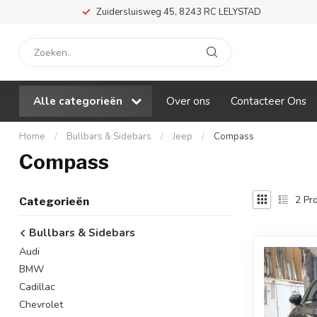
Zuidersluisweg 45, 8243 RC LELYSTAD
Alle categorieën
Over ons
Contacteer Ons
Home
/
Bullbars & Sidebars
/
Jeep
/
Compass
Compass
2
Pro
Categorieën
Bullbars & Sidebars
Audi
BMW
Cadillac
Chevrolet