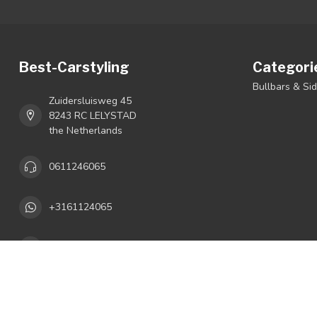
Best-Carstyling
Categori
Bullbars & Si
Zuidersluisweg 45
8243 RC LELYSTAD
the Netherlands
0611246065
+3161124065
info@bestcarstyling.nl