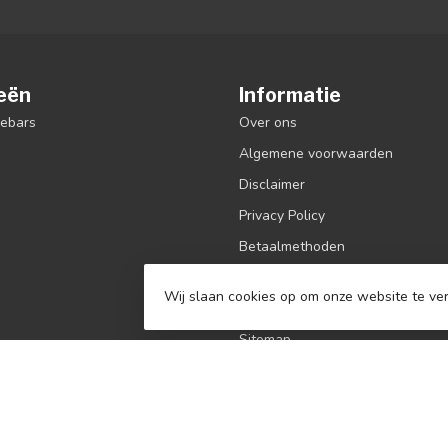
eën
Informatie
debars
Over ons
Algemene voorwaarden
Disclaimer
Privacy Policy
Betaalmethoden
Verzenden & retourneren
Wij slaan cookies op om onze website te ver
Klantenservice
Sitemap
Contact