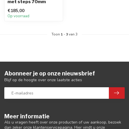
met steps 70mm
€185,00
Op voorraad
Toon
1
-
3
van 3
Abonneer je op onze nieuwsbrief
Blijf op de hoogte over onze laatste acties
Meer informatie
Als u vragen heeft over onze producten of uw aankoop, bezoek
dan zeker onze klantenservicepagina. Hier vindt u onze