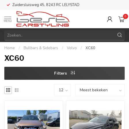
Zuidersluisweg 45, 8243 RC LELYSTAD
0
MENU
Home
/
Bullbars & Sidebars
/
Volvo
/
XC60
XC60
Filters