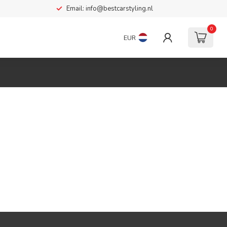
Email:
info@bestcarstyling.nl
0
EUR