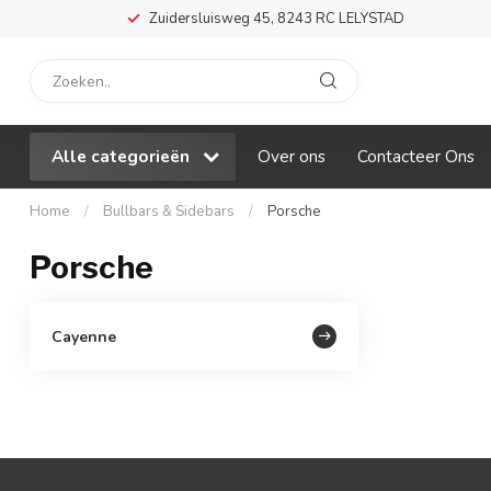
Zuidersluisweg 45, 8243 RC LELYSTAD
Alle categorieën
Over ons
Contacteer Ons
Home
/
Bullbars & Sidebars
/
Porsche
Porsche
Cayenne