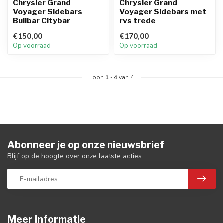
Chrysler Grand
Chrysler Grand
Voyager Sidebars
Voyager Sidebars met
Bullbar Citybar
rvs trede
€150,00
€170,00
Op voorraad
Op voorraad
Toon
1
-
4
van 4
Abonneer je op onze nieuwsbrief
Blijf op de hoogte over onze laatste acties
Meer informatie