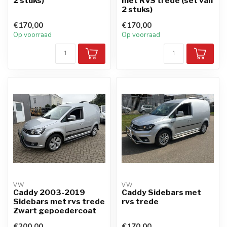
2 stuks)
met RVS trede (set van
2 stuks)
€170,00
€170,00
Op voorraad
Op voorraad
VW
VW
Caddy 2003-2019
Caddy Sidebars met
Sidebars met rvs trede
rvs trede
Zwart gepoedercoat
€200,00
€170,00