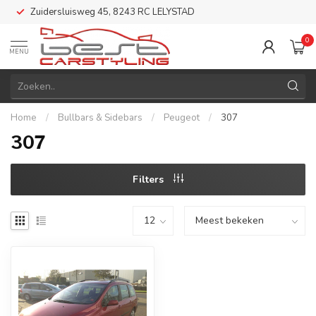
Zuidersluisweg 45, 8243 RC LELYSTAD
0
MENU
Home
/
Bullbars & Sidebars
/
Peugeot
/
307
307
Filters