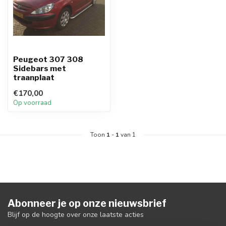
Peugeot 307 308
Sidebars met
traanplaat
€170,00
Op voorraad
Toon
1
-
1
van 1
Abonneer je op onze nieuwsbrief
Blijf op de hoogte over onze laatste acties