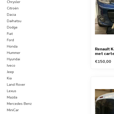
Chrysler
Citroën
Dacia
Daihatsu
Dodge
Fiat
Ford
Honda
Renault K
Hummer
met cart
Hyundai
€150,00
Iveco
Jeep
Kia
Land Rover
Lexus
Mazda
Mercedes Benz
MiniCar