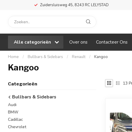
Zuidersluisweg 45, 8243 RC LELYSTAD
Alle categorieën
Over ons
Contacteer Ons
Home
/
Bullbars & Sidebars
/
Renault
/
Kangoo
Kangoo
13
P
Categorieën
Bullbars & Sidebars
Audi
BMW
Cadillac
Chevrolet