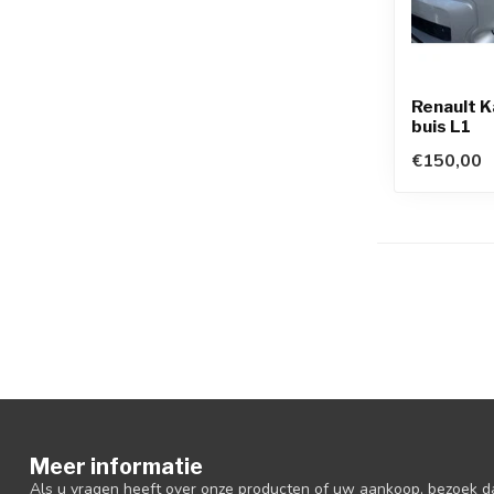
Renault 
buis L1
€150,00
Meer informatie
Als u vragen heeft over onze producten of uw aankoop, bezoek d