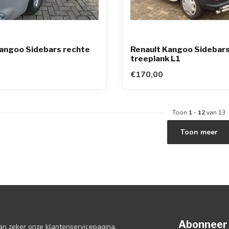
Kangoo Sidebars rechte
Renault Kangoo Sidebars
treeplank L1
€170,00
Toon
1
-
12
van 13
Toon meer
Abonneer 
an zeker onze klantenservicepagina.