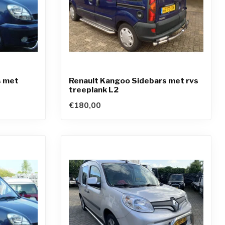
s met
Renault Kangoo Sidebars met rvs
treeplank L2
€180,00