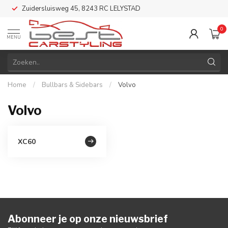
Zuidersluisweg 45, 8243 RC LELYSTAD
0
MENU
Home
/
Bullbars & Sidebars
/
Volvo
Volvo
XC60
Abonneer je op onze nieuwsbrief