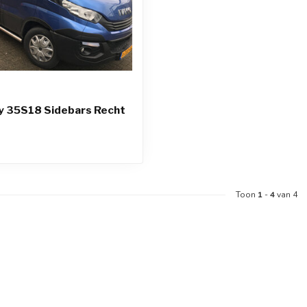
ly 35S18 Sidebars Recht
Toon
1
-
4
van 4