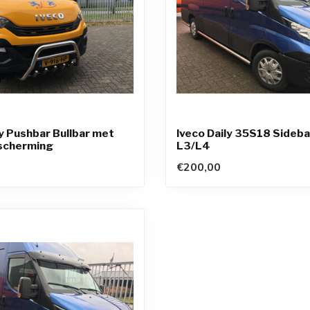
ly Pushbar Bullbar met
Iveco Daily 35S18 Sideb
scherming
L3/L4
€200,00