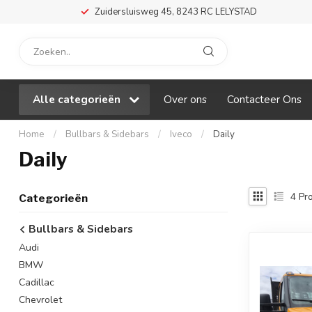
Zuidersluisweg 45, 8243 RC LELYSTAD
Alle categorieën
Over ons
Contacteer Ons
Home
/
Bullbars & Sidebars
/
Iveco
/
Daily
Daily
4
Pro
Categorieën
Bullbars & Sidebars
Audi
BMW
Cadillac
Chevrolet