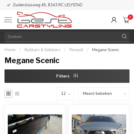
Zuidersluisweg 45, 8243 RC LELYSTAD
0
MENU
Home
/
Bullbars & Sidebars
/
Renault
/
Megane Scenic
Megane Scenic
Filters