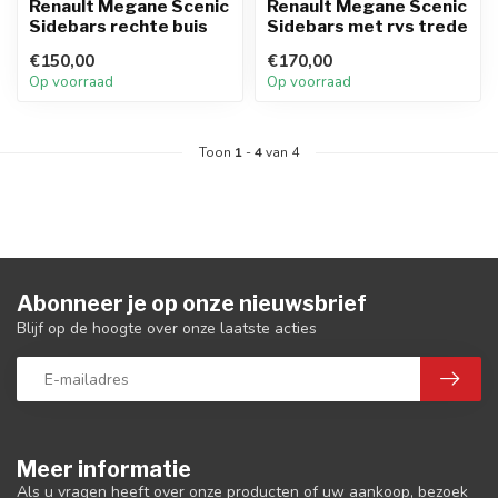
Renault Megane Scenic
Renault Megane Scenic
Sidebars rechte buis
Sidebars met rvs trede
€150,00
€170,00
Op voorraad
Op voorraad
Toon
1
-
4
van 4
Abonneer je op onze nieuwsbrief
Blijf op de hoogte over onze laatste acties
Meer informatie
Als u vragen heeft over onze producten of uw aankoop, bezoek