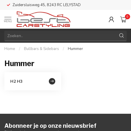
Zuidersluisweg 45, 8243 RC LELYSTAD
0
MENU
Home
/
Bullbars & Sidebars
/
Hummer
Hummer
H2 H3
Abonneer je op onze nieuwsbrief