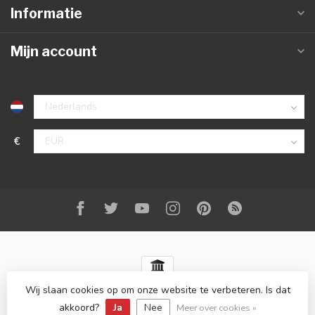
Informatie
Mijn account
€
Wij slaan cookies op om onze website te verbeteren. Is dat
© Copyright 2026 Best-Carstyling
- Powered by
Lightspeed
-
Lightspeed design
by
Dyvelopment
akkoord?
Ja
Nee
Meer over cookies »