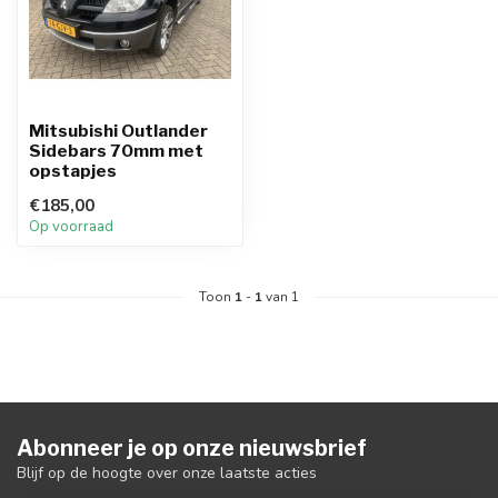
Mitsubishi Outlander
Sidebars 70mm met
opstapjes
€185,00
Op voorraad
Toon
1
-
1
van 1
Abonneer je op onze nieuwsbrief
Blijf op de hoogte over onze laatste acties