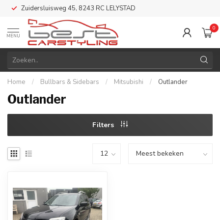
Zuidersluisweg 45, 8243 RC LELYSTAD
0
MENU
Home
/
Bullbars & Sidebars
/
Mitsubishi
/
Outlander
Outlander
Filters