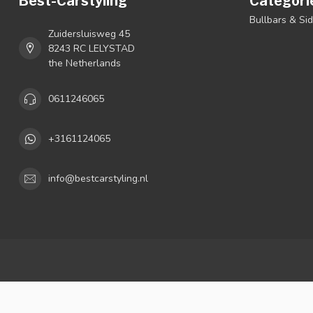
Best-Carstyling
Categori
Bullbars & Si
Zuidersluisweg 45
8243 RC LELYSTAD
the Netherlands
0611246065
+3161124065
info@bestcarstyling.nl