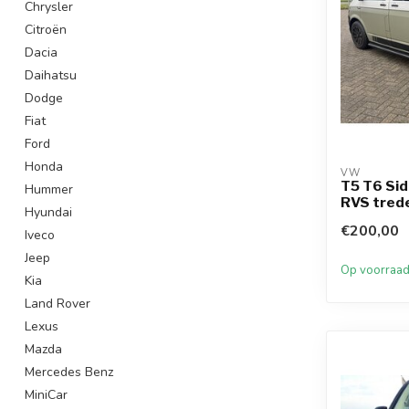
Chrysler
Citroën
Dacia
Daihatsu
Dodge
Fiat
Ford
Honda
VW
T5 T6 Si
Hummer
RVS tred
Hyundai
€200,00
Iveco
Jeep
Op voorraa
Kia
Land Rover
Lexus
Mazda
Mercedes Benz
MiniCar