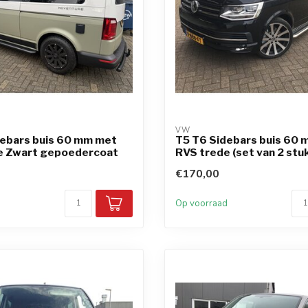
VW
debars buis 60 mm met
T5 T6 Sidebars buis 60
e Zwart gepoedercoat
RVS trede (set van 2 stu
€170,00
d
Op voorraad