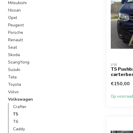
Mitsubishi
Nissan
Opel
Peugeot
Porsche
Renault
Seat
Skoda
SsangYong
VW
T5 Pushb
Suzuki
carterbe
Tata
€150,00
Toyota
Volvo
Op voorraa
Volkswagen
Crafter
T5
T6
Caddy