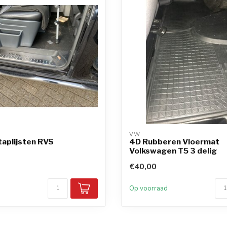
VW
taplijsten RVS
4D Rubberen Vloermat
Volkswagen T5 3 delig
€40,00
d
Op voorraad