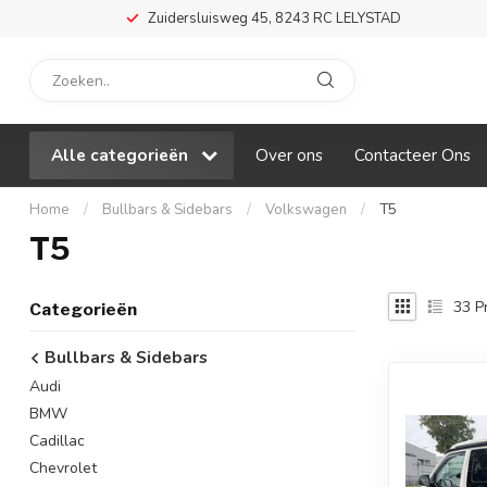
Zuidersluisweg 45, 8243 RC LELYSTAD
Alle categorieën
Over ons
Contacteer Ons
Home
/
Bullbars & Sidebars
/
Volkswagen
/
T5
T5
33
P
Categorieën
Bullbars & Sidebars
Audi
BMW
Cadillac
Chevrolet