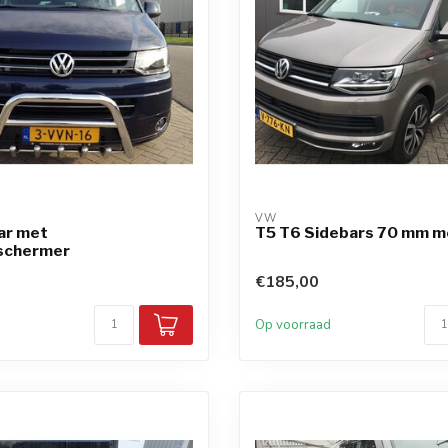
VW
ar met
T5 T6 Sidebars 70 mm m
schermer
€185,00
d
Op voorraad