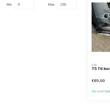
Min
Max
VW
T5 T6 Ins
€65,00
Op voorraa