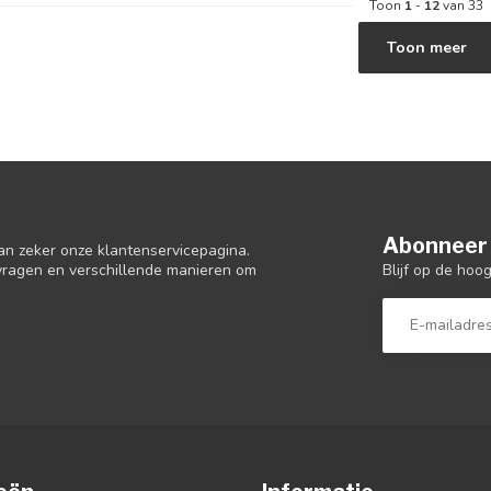
Toon
1
-
12
van 33
Toon meer
Abonneer 
an zeker onze klantenservicepagina.
Blijf op de hoo
 vragen en verschillende manieren om