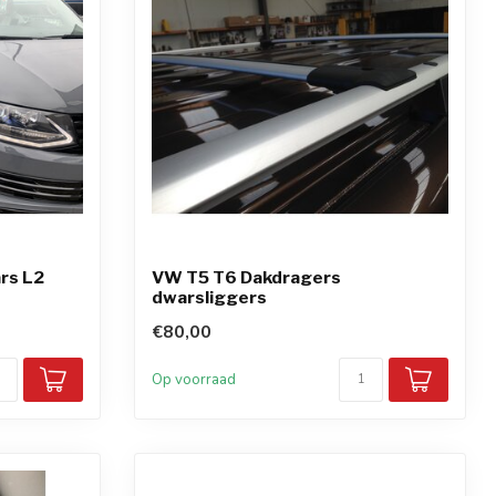
rs L2
VW T5 T6 Dakdragers
dwarsliggers
€80,00
Op voorraad