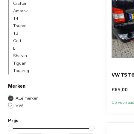
Crafter
Amarok
T4
Touran
T3
Golf
LT
Sharan
Tiguan
Touareg
VW T5 T6
Merken
€65,00
Alle merken
Op voorraa
VW
Prijs