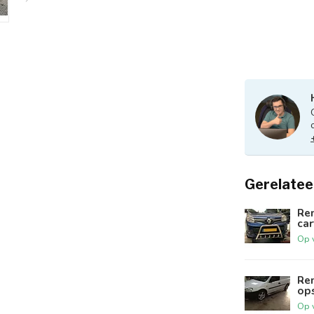
Gerelatee
Re
ca
Op 
Re
ops
Op 