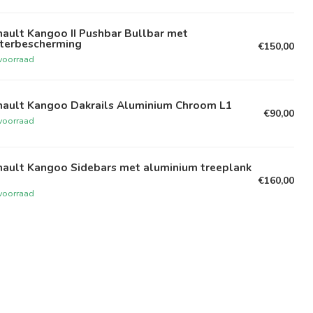
ault Kangoo II Pushbar Bullbar met
rterbescherming
€150,00
voorraad
nault Kangoo Dakrails Aluminium Chroom L1
€90,00
voorraad
nault Kangoo Sidebars met aluminium treeplank
€160,00
voorraad