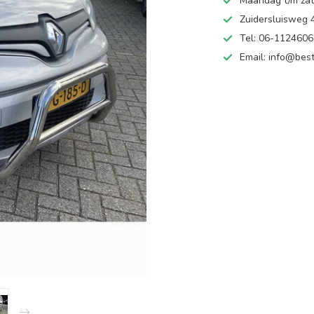
Maandag t/m zate
Zuidersluisweg
Tel: 06-112460
Email:
info@best