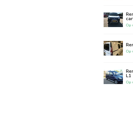
Ren
ca
Op 
Re
Op 
Re
L1
Op 