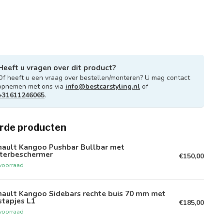
Heeft u vragen over dit product?
Of heeft u een vraag over bestellen/monteren? U mag contact
opnemen met ons via
info@bestcarstyling.nl
of
+31611246065
.
rde producten
nault Kangoo Pushbar Bullbar met
rterbeschermer
€150,00
voorraad
nault Kangoo Sidebars rechte buis 70 mm met
tapjes L1
€185,00
voorraad