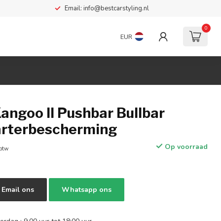
Email:
info@bestcarstyling.nl
0
EUR
angoo II Pushbar Bullbar
arterbescherming
Op voorraad
 btw
Email ons
Whatsapp ons