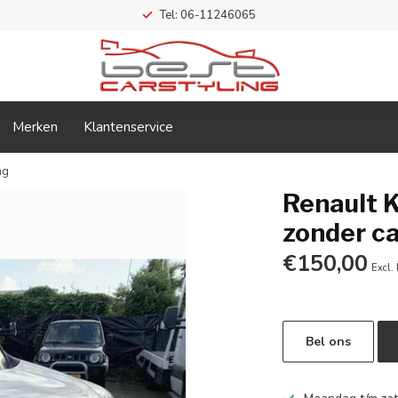
Tel: 06-11246065
Merken
Klantenservice
ng
Renault K
zonder c
€150,00
Excl.
Bel ons