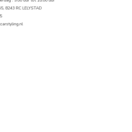
rdag : 9.00 uur tot 18:00 uur
 45, 8243 RC LELYSTAD
65
carstyling.nl