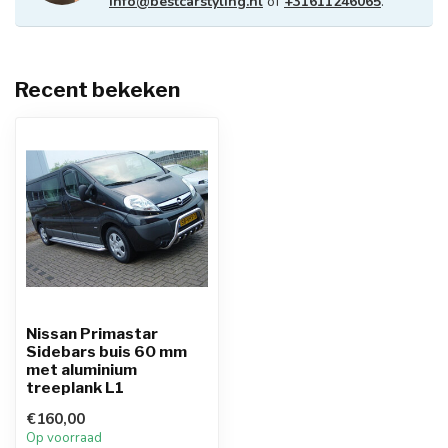
info@bestcarstyling.nl
of
+31611246065
.
Recent bekeken
Nissan Primastar
Sidebars buis 60 mm
met aluminium
treeplank L1
€160,00
Op voorraad