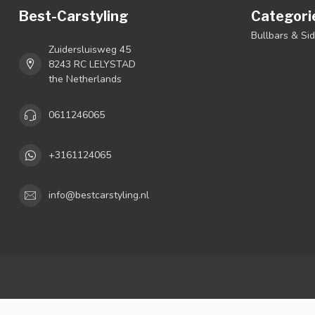
Best-Carstyling
Categori
Bullbars & Si
Zuidersluisweg 45
8243 RC LELYSTAD
the Netherlands
0611246065
+3161124065
info@bestcarstyling.nl