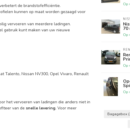
Op 
erbetert de brandstofefficiëntie.
rofielen kunnen op maat worden gezaagd voor
NIS
Nis
eilig vervoeren van meerdere ladingen.
70
snel gebruik kunt maken van uw nieuwe
Op 
RE
Ren
Pri
Op 
iat Talento, Nissan NV300, Opel Vivaro, Renault
Ope
Sp
Op 
oor het vervoeren van ladingen die anders niet in
ofiteer van de
snelle levering
. Voor meer
Bagagebox
(