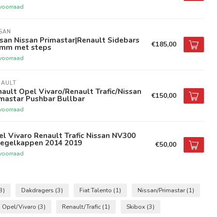
voorraad
SAN
san Nissan Primastar|Renault Sidebars
€185,00
 mm met steps
voorraad
NAULT
ault Opel Vivaro/Renault Trafic/Nissan
€150,00
mastar Pushbar Bullbar
voorraad
l Vivaro Renault Trafic Nissan NV300
iegelkappen 2014 2019
€50,00
voorraad
3)
Dakdragers
(3)
Fiat Talento
(1)
Nissan/Primastar
(1)
Opel/Vivaro
(3)
Renault/Trafic
(1)
Skibox
(3)