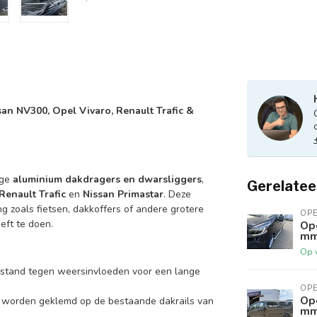
an NV300, Opel Vivaro, Renault Trafic &
ige
aluminium dakdragers en dwarsliggers
,
Gerelatee
Renault Trafic
en
Nissan Primastar
. Deze
ng zoals fietsen, dakkoffers of andere grotere
OP
eft te doen.
Ope
mm 
Op 
estand tegen weersinvloeden voor een lange
OP
Ope
 worden geklemd op de bestaande dakrails van
mm