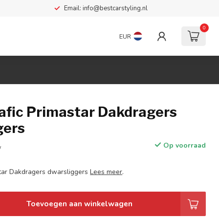
Email:
info@bestcarstyling.nl
0
EUR
rafic Primastar Dakdragers
gers
Op voorraad
w
star Dakdragers dwarsliggers
Lees meer
.
Toevoegen aan winkelwagen