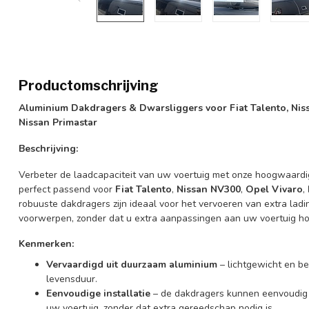
Productomschrijving
Aluminium Dakdragers & Dwarsliggers voor Fiat Talento, Niss
Nissan Primastar
Beschrijving:
Verbeter de laadcapaciteit van uw voertuig met onze hoogwaard
perfect passend voor
Fiat Talento
,
Nissan NV300
,
Opel Vivaro
,
robuuste dakdragers zijn ideaal voor het vervoeren van extra ladi
voorwerpen, zonder dat u extra aanpassingen aan uw voertuig ho
Kenmerken:
Vervaardigd uit duurzaam aluminium
– lichtgewicht en b
levensduur.
Eenvoudige installatie
– de dakdragers kunnen eenvoudig
uw voertuig, zonder dat extra gereedschap nodig is.