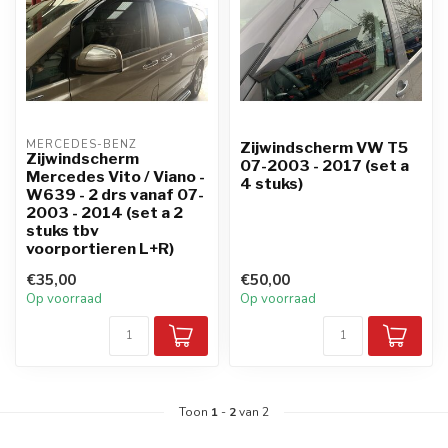
MERCEDES-BENZ
Zijwindscherm VW T5
Zijwindscherm
07-2003 - 2017 (set a
Mercedes Vito / Viano -
4 stuks)
W639 - 2 drs vanaf 07-
2003 - 2014 (set a 2
stuks tbv
voorportieren L+R)
€35,00
€50,00
Op voorraad
Op voorraad
Toon
1
-
2
van 2