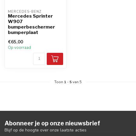
MERCEDES-BENZ
Mercedes Sprinter
W907
bumperbeschermer
bumperplaat
€65,00
Op voorraad
Toon
1
-
5
van 5
Abonneer je op onze nieuwsbrief
Blijf op de hoogte over onze laatste acties