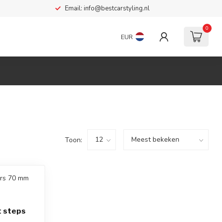
Email:
info@bestcarstyling.nl
0
EUR
Toon:
t steps