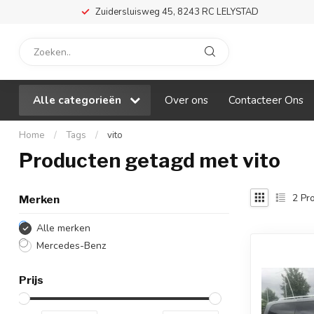
Zuidersluisweg 45, 8243 RC LELYSTAD
Alle categorieën
Over ons
Contacteer Ons
Home
/
Tags
/
vito
Producten getagd met vito
2
Pro
Merken
Alle merken
Mercedes-Benz
Prijs