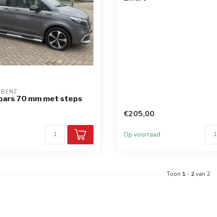
-BENZ
ebars 70 mm met steps
€205,00
d
Op voorraad
Toon
1
-
2
van 2