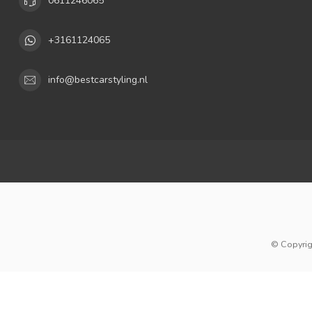
0611246065
+3161124065
info@bestcarstyling.nl
© Copyrig