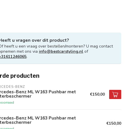
Heeft u vragen over dit product?
Of heeft u een vraag over bestellen/monteren? U mag contact
opnemen met ons via
info@bestcarstyling.nl
of
+31611246065
.
rde producten
RCEDES-BENZ
rcedes-Benz ML W163 Pushbar met
€150,00
rterbeschermer
voorraad
rcedes-Benz ML W163 Pushbar met
rterbeschermer
€150,00
voorraad