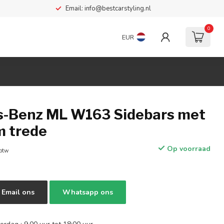
Email:
info@bestcarstyling.nl
0
EUR
-Benz ML W163 Sidebars met
m trede
Op voorraad
 btw
Email ons
Whatsapp ons