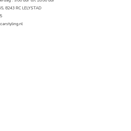
rdag : 9.00 uur tot 18:00 uur
 45, 8243 RC LELYSTAD
65
carstyling.nl