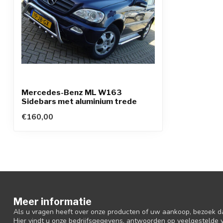
Mercedes-Benz ML W163
Sidebars met aluminium trede
€160,00
Meer informatie
Als u vragen heeft over onze producten of uw aankoop, bezoek d
Hier vindt u onze bedrijfsgegevens, antwoorden op veelgestelde