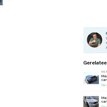
Gerelatee
ME
Me
ca
Op 
Me
ca
Op 