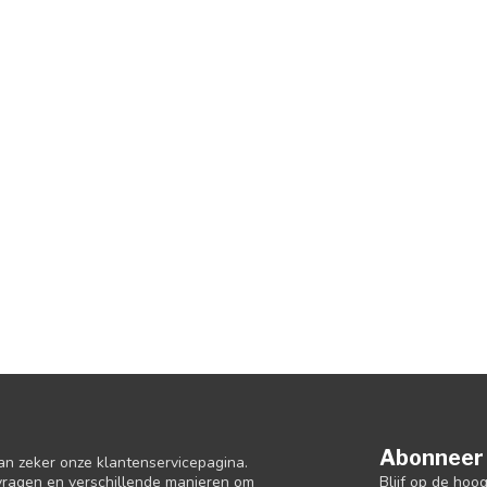
Abonneer 
an zeker onze klantenservicepagina.
Blijf op de hoo
 vragen en verschillende manieren om