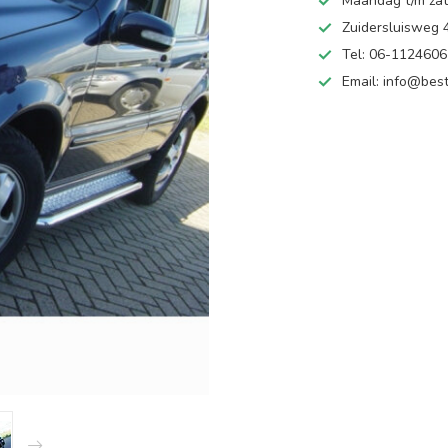
Maandag t/m zate
Zuidersluisweg
Tel: 06-112460
Email:
info@best