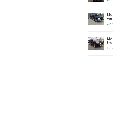
Me
van
Op 
Me
tr
Op 