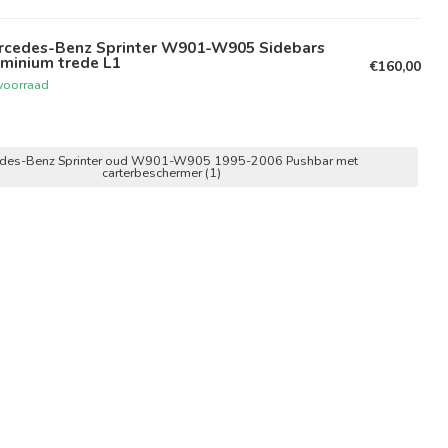
rcedes-Benz Sprinter W901-W905 Sidebars
minium trede L1
€160,00
voorraad
des-Benz Sprinter oud W901-W905 1995-2006 Pushbar met
carterbeschermer
(1)