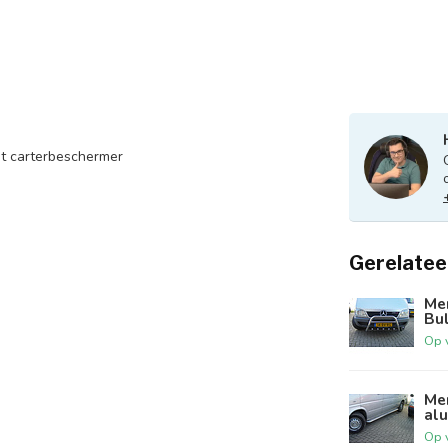
 carterbeschermer
Gerelatee
Me
Bu
Op 
Me
alu
Op 