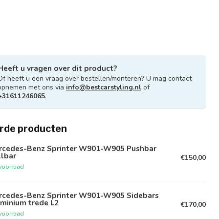
Heeft u vragen over dit product?
Of heeft u een vraag over bestellen/monteren? U mag contact
opnemen met ons via
info@bestcarstyling.nl
of
+31611246065
.
rde producten
rcedes-Benz Sprinter W901-W905 Pushbar
llbar
€150,00
voorraad
rcedes-Benz Sprinter W901-W905 Sidebars
minium trede L2
€170,00
voorraad