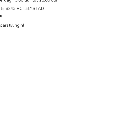
rdag : 9.00 uur tot 18:00 uur
 45, 8243 RC LELYSTAD
65
carstyling.nl