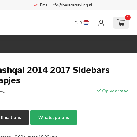
Email:
info@bestcarstyling.nl
0
EUR
ashqai 2014 2017 Sidebars
apjes
Op voorraad
 btw
Email ons
Whatsapp ons