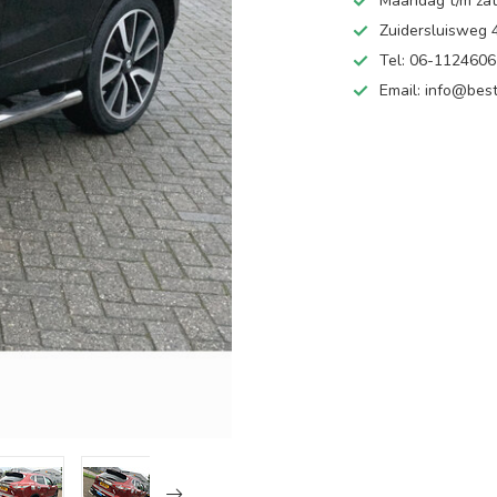
Maandag t/m zate
Zuidersluisweg
Tel: 06-112460
Email:
info@best