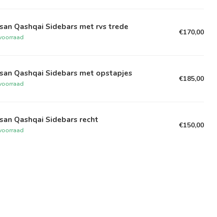
san Qashqai Sidebars met rvs trede
€170,00
voorraad
ssan Qashqai Sidebars met opstapjes
€185,00
voorraad
san Qashqai Sidebars recht
€150,00
voorraad