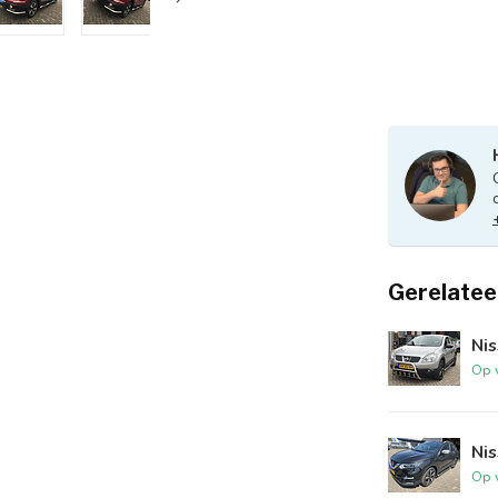
Gerelatee
Nis
Op 
Nis
Op 