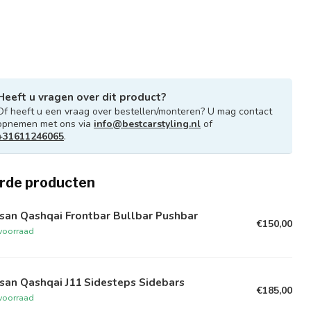
Heeft u vragen over dit product?
Of heeft u een vraag over bestellen/monteren? U mag contact
opnemen met ons via
info@bestcarstyling.nl
of
+31611246065
.
rde producten
san Qashqai Frontbar Bullbar Pushbar
€150,00
voorraad
san Qashqai J11 Sidesteps Sidebars
€185,00
voorraad