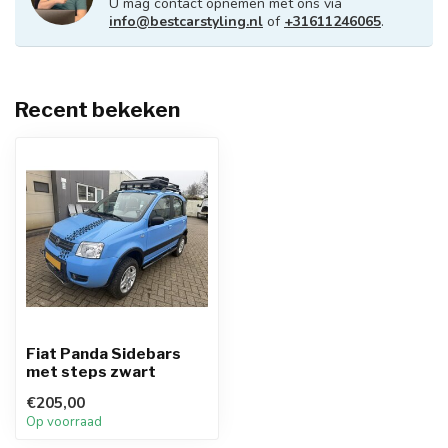
U mag contact opnemen met ons via
info@bestcarstyling.nl
of
+31611246065
.
Recent bekeken
Fiat Panda Sidebars
met steps zwart
€205,00
Op voorraad