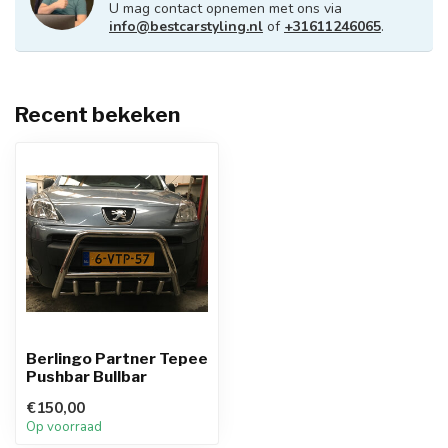
U mag contact opnemen met ons via
info@bestcarstyling.nl
of
+31611246065
.
Recent bekeken
Berlingo Partner Tepee
Pushbar Bullbar
€150,00
Op voorraad