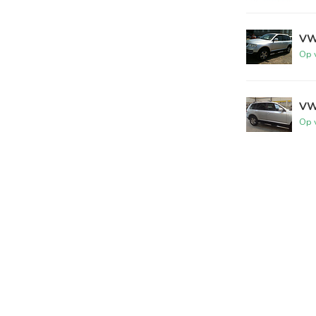
VW
Op 
VW
Op 