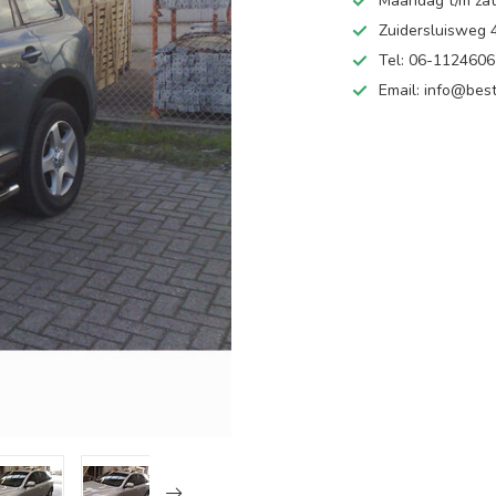
Maandag t/m zate
Zuidersluisweg
Tel: 06-112460
Email:
info@best