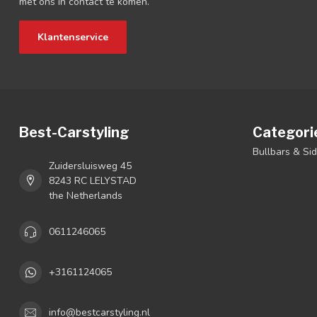
met ons in contact te komen.
Klantenservice
Best-Carstyling
Categori
Bullbars & Si
Zuidersluisweg 45
8243 RC LELYSTAD
the Netherlands
0611246065
+3161124065
info@bestcarstyling.nl