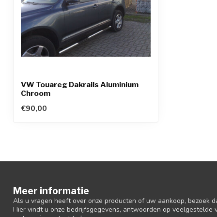
VW Touareg Dakrails Aluminium
Chroom
€90,00
Meer informatie
Als u vragen heeft over onze producten of uw aankoop, bezoek d
Hier vindt u onze bedrijfsgegevens, antwoorden op veelgestelde