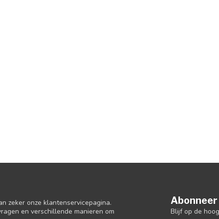
Abonneer 
an zeker onze klantenservicepagina.
Blijf op de hoo
 vragen en verschillende manieren om