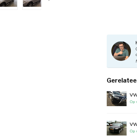
Gerelatee
VW
Op 
VW
Op 