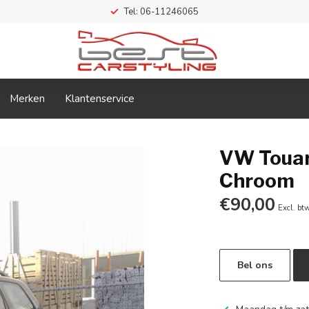
Tel: 06-11246065
Merken
Klantenservice
VW Touar
Chroom
€90,00
Excl. bt
Bel ons