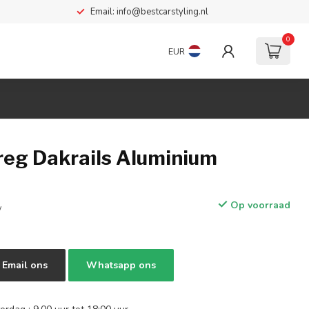
Email:
info@bestcarstyling.nl
0
EUR
eg Dakrails Aluminium
Op voorraad
w
Email ons
Whatsapp ons