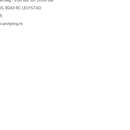
rdag : 9.00 uur tot 18:00 uur
 45, 8243 RC LELYSTAD
65
carstyling.nl