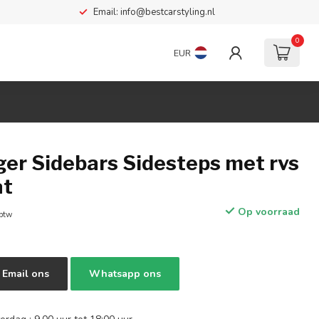
Email:
info@bestcarstyling.nl
0
EUR
ger Sidebars Sidesteps met rvs
at
Op voorraad
 btw
Email ons
Whatsapp ons