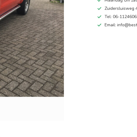
Maandag t/m zate
Zuidersluisweg
Tel: 06-112460
Email:
info@best