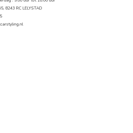
rdag : 9.00 uur tot 18:00 uur
 45, 8243 RC LELYSTAD
65
carstyling.nl