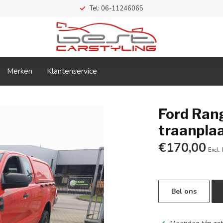
Tel: 06-11246065
Merken
Klantenservice
Ford Ran
traanpla
€170,00
Excl.
Bel ons