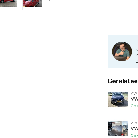
Gerelatee
VW
VW
Op 
VW
VW
Op 