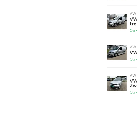
VW
VW
tr
Op 
VW
VW
Op 
VW
VW
Zw
Op 