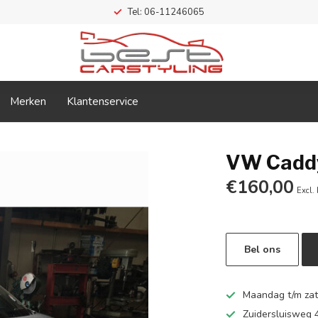
Tel: 06-11246065
Merken
Klantenservice
VW Caddy
€160,00
Excl.
Bel ons
Maandag t/m zate
Zuidersluisweg