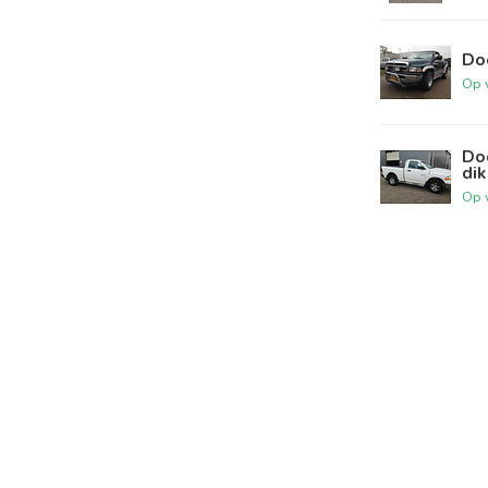
Do
Op 
Do
dik
Op 