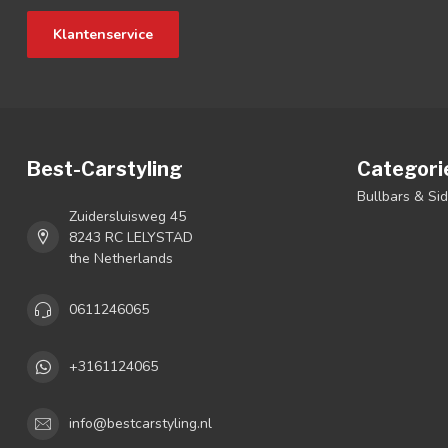
Klantenservice
Best-Carstyling
Categori
Bullbars & Si
Zuidersluisweg 45
8243 RC LELYSTAD
the Netherlands
0611246065
+3161124065
info@bestcarstyling.nl