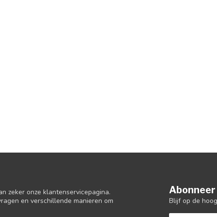
Abonneer 
an zeker onze klantenservicepagina.
Blijf op de hoo
 vragen en verschillende manieren om