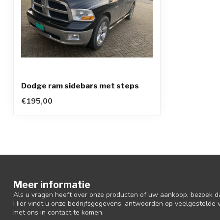
Dodge ram sidebars met steps
€195,00
Meer informatie
Als u vragen heeft over onze producten of uw aankoop, bezoek d
Hier vindt u onze bedrijfsgegevens, antwoorden op veelgestelde
met ons in contact te komen.