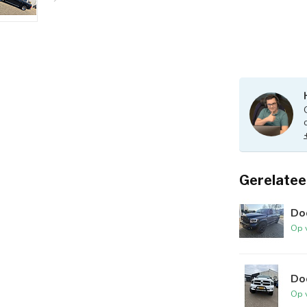
Gerelatee
Do
Op 
Do
Op 