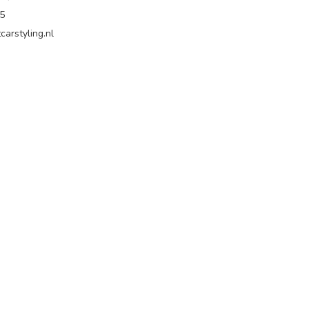
65
carstyling.nl