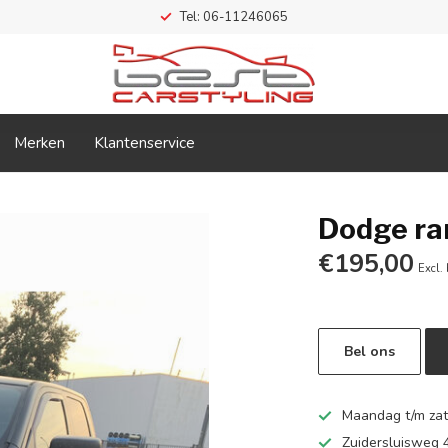
Tel: 06-11246065
Merken
Klantenservice
Dodge ra
€195,00
Excl.
Bel ons
Maandag t/m zate
Zuidersluisweg