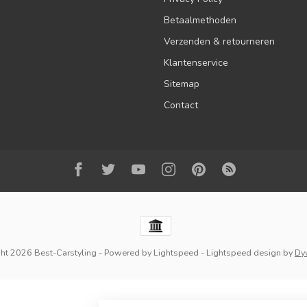
Betaalmethoden
Verzenden & retourneren
Klantenservice
Sitemap
Contact
ht 2026 Best-Carstyling
- Powered by
Lightspeed
-
Lightspeed design
by
Dy