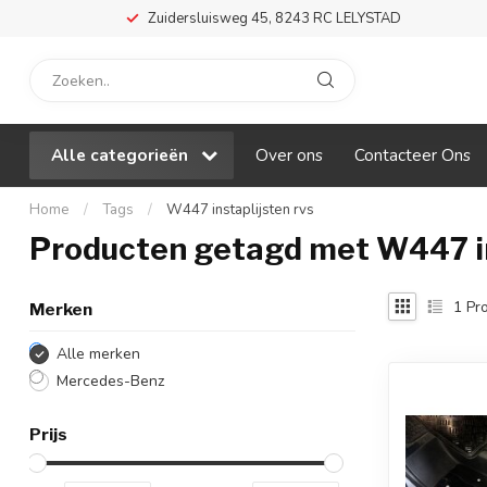
Zuidersluisweg 45, 8243 RC LELYSTAD
Alle categorieën
Over ons
Contacteer Ons
Home
/
Tags
/
W447 instaplijsten rvs
Producten getagd met W447 in
1
Pro
Merken
Alle merken
Mercedes-Benz
Prijs