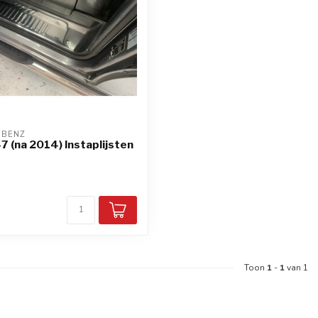
-BENZ
 (na 2014) Instaplijsten
d
Toon
1
-
1
van 1